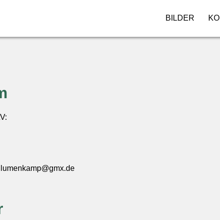
BILDER
KO
m
V:
KBlumenkamp@gmx.de
r